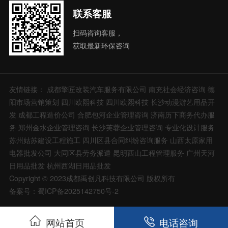
联系客服
扫码咨询客服，
获取最新环保咨询
友情链接：
成都擎匠改装汽车服务有限公司
南充社会经济咨询
德
阳市场营销策划
四川欧熙科技
四川欧熙科技
长沙动漫游艺用品开
发
成都工程造价公司
合肥包河企业管理咨询
济南历下商务代办服
务
郑州金水企业管理咨询
长沙芙蓉企业管理咨询
专业化设计服务
苏州姑苏建设工程施工
四川区县合同纠纷咨询服务
山西太原家用
电器批发公司
大同区县劳务派遣
昆明西山工程管理服务
广州天河
日用品批发
杭州西湖日用品批发
Copyright © 2023成都禹创凡科技有限公司 版权所有
备案号：蜀ICP备2025142750号-2
网站首页
电话咨询